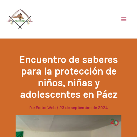
Ir
al
contenido
Encuentro de saberes
para la protección de
niños, niñas y
adolescentes en Páez
Por
Editor Web
/
23 de septiembre de 2024