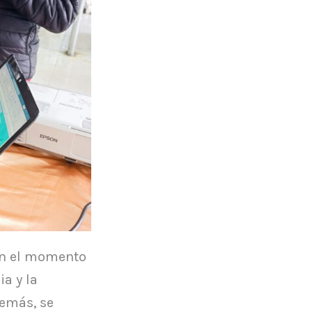
 en el momento
ia y la
demás, se