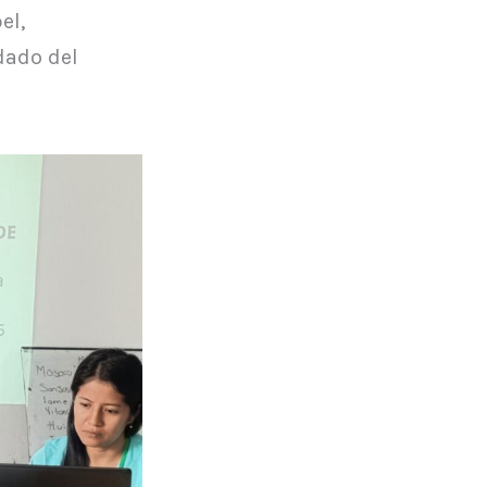
el,
dado del