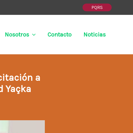
PQRS
Nosotros
Contacto
Noticias
itación a
d Yaçka