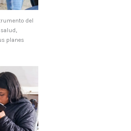
strumento del
 salud,
us planes