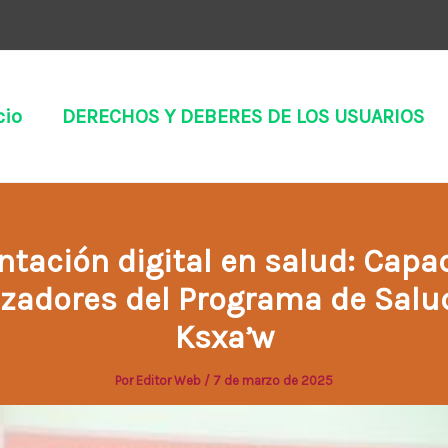
cio
DERECHOS Y DEBERES DE LOS USUARIOS
tación digital en salud: Capac
zadores del Programa de Salu
Ksxaʼw
Por
Editor Web
/
7 de marzo de 2025